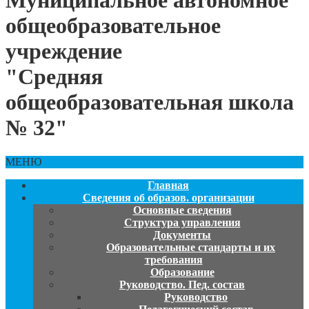
Муниципальное автономное
общеобразовательное
учреждение
"Средняя
общеобразовательная школа
№ 32"
МЕНЮ
Главная
Сведения об образов. организации
Основные сведения
Структура управления
Документы
Образовательные стандарты и их
требования
Образование
Руководство. Пед. состав
Руководство