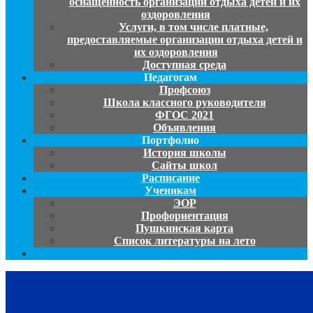
оснащенность организации отдыха детей и их
оздоровления
Услуги, в том числе платные,
предоставляемые организации отдыха детей и
их оздоровления
Доступная среда
Педагогам
Профсоюз
Школа классного руководителя
ФГОС 2021
Объявления
Портфолио
История школы
Сайты школ
Расписание
Ученикам
ЭОР
Профориентация
Пушкинская карта
Список литературы на лето