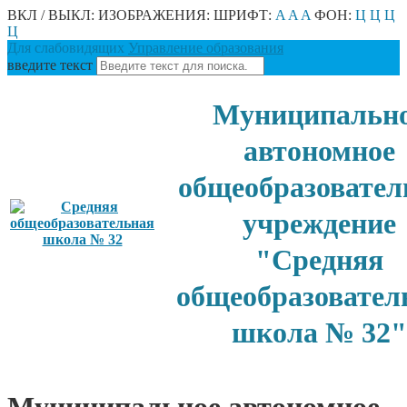
ВКЛ / ВЫКЛ:
ИЗОБРАЖЕНИЯ:
ШРИФТ:
A
A
A
ФОН:
Ц
Ц
Ц
Ц
Для слабовидящих
Управление образования
введите текст
Муниципальн
автономное
общеобразовател
учреждение
"Средняя
общеобразовател
школа № 32"