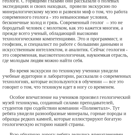
геологи. С горящими глазами они рассказали о полевых
экспедициях и своих находках, провели экскурсию по
минералогическому музею и развеяли миф о том, что работа
современного геолога - это невыносимые условия,
бесконечные холод и грязь. Современный геолог – это не
бородатый человек с молотком, как это кажется многим, а
прежде всего ученый, обладающий высокими
технологическими компетенциями. Это и программист, и
геофизик, и специалист по работе с большими данными и
искусственным интеллектом, и аналитик. Сейчас геология -
это современная, высокотехнологичная, наукоемкая отрасль,
где молодым людям можно найти себя.
Во время экскурсии по техникуму ученики увидели
учебные аудитории и лаборатории, рассказали о современных
технологиях, которые используются в обучении — все это
говорит о том, что техникум идет в ногу со временем.
Особое впечатление на учеников произвел геологический
музей техникума, созданный силами преподавателей,
студентов при содействии компании «Полиметалл». Тут
ребята увидели разнообразные минералы, горные породы и
образцы редких камней, которые иллюстрируют богатую
геологическую историю нашей страны.
Всю обратную дорогу ребята делились впечатлениями.