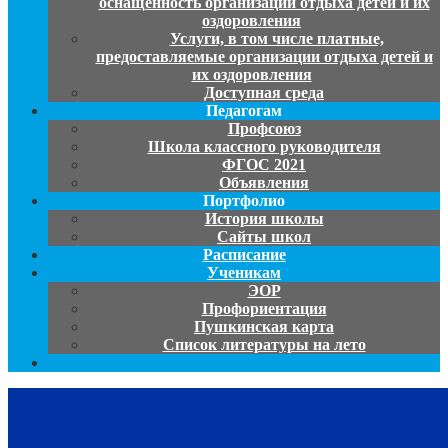
оснащенность организации отдыха детей и их
оздоровления
Услуги, в том числе платные,
предоставляемые организации отдыха детей и
их оздоровления
Доступная среда
Педагогам
Профсоюз
Школа классного руководителя
ФГОС 2021
Объявления
Портфолио
История школы
Сайты школ
Расписание
Ученикам
ЭОР
Профориентация
Пушкинская карта
Список литературы на лето