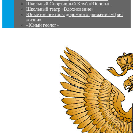
Школьный Спортивный Клуб «Юность»
Школьный театр «Вдохновение»
Юные инспекторы дорожного движения «Цвет
жизни»
«Юный геолог»