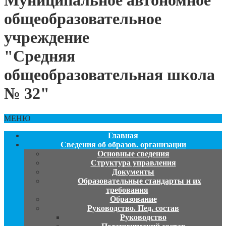
Муниципальное автономное
общеобразовательное
учреждение
"Средняя
общеобразовательная школа
№ 32"
МЕНЮ
Главная
Сведения об образов. организации
Основные сведения
Структура управления
Документы
Образовательные стандарты и их
требования
Образование
Руководство. Пед. состав
Руководство