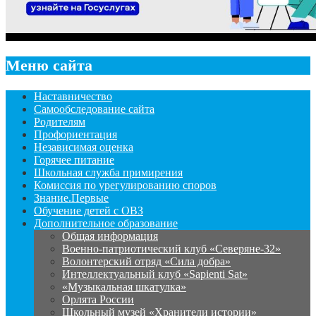
Меню сайта
Наставничество
Самообследование сайта
Родителям
Профориентация
Независимая оценка
Горячее питание
Школьная служба примирения
Комиссия по урегулированию споров
Знание.Первые
Обучение детей с ОВЗ
Дополнительное образование
Общая информация
Военно-патриотический клуб «Северяне-32»
Волонтерский отряд «Сила добра»
Интеллектуальный клуб «Sapienti Sat»
«Музыкальная шкатулка»
Орлята России
Школьный музей «Хранители истории»