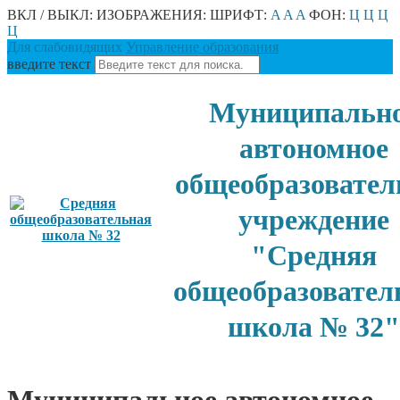
ВКЛ / ВЫКЛ:
ИЗОБРАЖЕНИЯ:
ШРИФТ:
A
A
A
ФОН:
Ц
Ц
Ц
Ц
Для слабовидящих
Управление образования
введите текст
Муниципальн
автономное
общеобразовател
учреждение
"Средняя
общеобразовател
школа № 32"