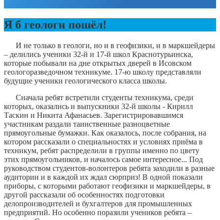
Я б геологи пошёл!
И не только в геологи, но и в геофизики, и в маркшейдеры
– делились ученики 32-й и 17-й школ Краснотурьинска,
которые побывали на дне открытых дверей в Исовском
геологоразведочном техникуме. 17-ю школу представляли
будущие ученики геологического класса школы.
Сначала ребят встретили студенты техникума, среди
которых, оказались и выпускники 32-й школы - Кирилл
Таскин и Никита Афанасьев. Зарегистрировавшимся
участникам раздали таинственные разноцветные
прямоугольные бумажки. Как оказалось, после собрания, на
котором рассказали о специальностях и условиях приёма в
техникум, ребят распределили в группы именно по цвету
этих прямоугольников, и началось самое интересное... Под
руководством студентов-волонтеров ребята заходили в разные
аудитории и в каждой их ждал сюрприз! В одной показали
приборы, с которыми работают геофизики и маркшейдеры, в
другой рассказали об особенностях подготовки
делопроизводителей и бухгалтеров для промышленных
предприятий. Но особенно поразили учеников ребята –