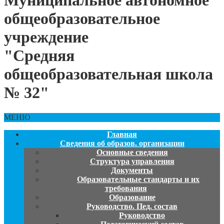
Муниципальное автономное
общеобразовательное
учреждение
"Средняя
общеобразовательная школа
№ 32"
МЕНЮ
Главная
Сведения об образов. организации
Основные сведения
Структура управления
Документы
Образовательные стандарты и их
требования
Образование
Руководство. Пед. состав
Руководство