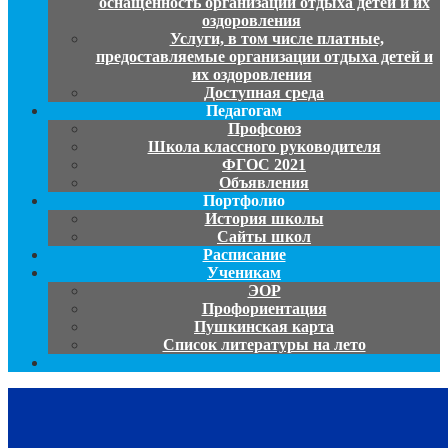
оснащенность организации отдыха детей и их
оздоровления
Услуги, в том числе платные,
предоставляемые организации отдыха детей и
их оздоровления
Доступная среда
Педагогам
Профсоюз
Школа классного руководителя
ФГОС 2021
Объявления
Портфолио
История школы
Сайты школ
Расписание
Ученикам
ЭОР
Профориентация
Пушкинская карта
Список литературы на лето