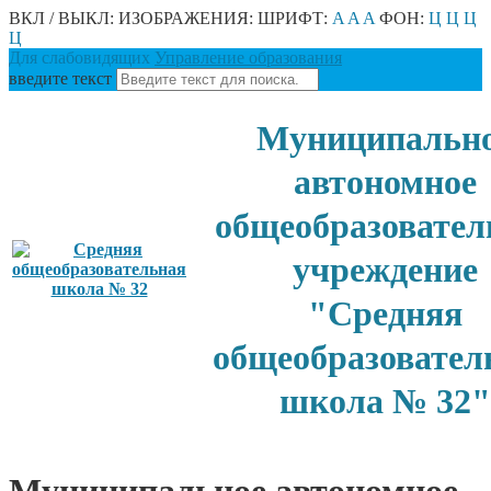
ВКЛ / ВЫКЛ:
ИЗОБРАЖЕНИЯ:
ШРИФТ:
A
A
A
ФОН:
Ц
Ц
Ц
Ц
Для слабовидящих
Управление образования
введите текст
Муниципальн
автономное
общеобразовател
учреждение
"Средняя
общеобразовател
школа № 32"