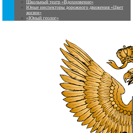
Школьный театр «Вдохновение»
Юные инспекторы дорожного движения «Цвет
жизни»
«Юный геолог»